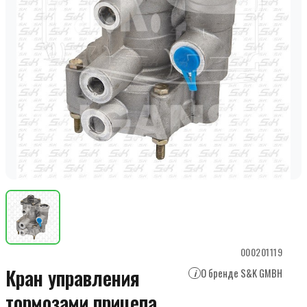
000201119
Кран управления
О бренде S&K GMBH
i
тормозами прицепа