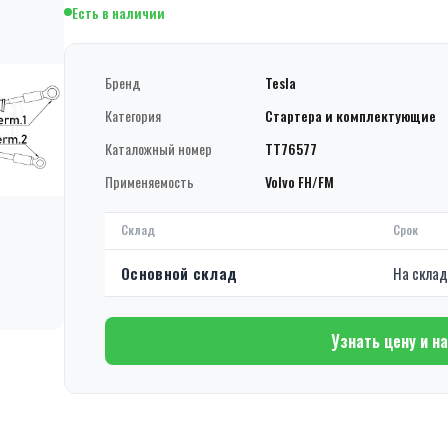
Есть в наличии
Бренд
Tesla
Категория
Стартера и комплектующие
Каталожный номер
TT76577
Применяемость
Volvo FH/FM
Склад
Срок
Основной склад
На скла
Узнать цену и н