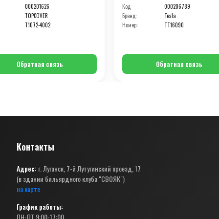
000201626
Код:
000206789
TOPCOVER
Бренд:
Tesla
T1072-4002
Номер:
TT16090
Обратная связь
Обратная связь
Контакты
Адрес:
г. Луганск, 7-й Лутугинский проезд, 17
(в здании бильярдного клуба "СВОЯК")
на карте
График работы:
ПН-ПТ 9:00-17:00