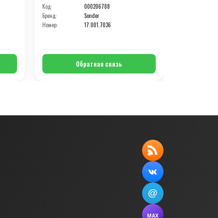
Код:
000206788
Код:
Бренд:
Sonder
Бренд:
Номер:
17.001.7036
Номер:
Обратная связь
О