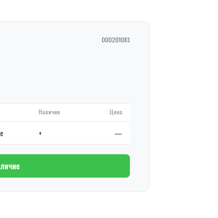
000201083
Наличие
Цена
де
+
—
аличие