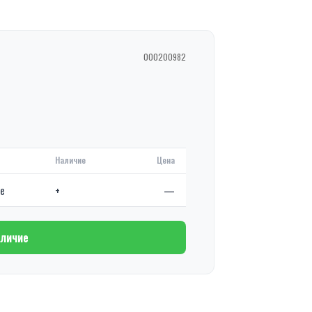
000200982
Наличие
Цена
де
+
—
аличие