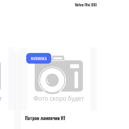
Volvo/Rvi DXI
НОВИНКА
НОВИНКА
Патрон лампочки H1
Патрон ла