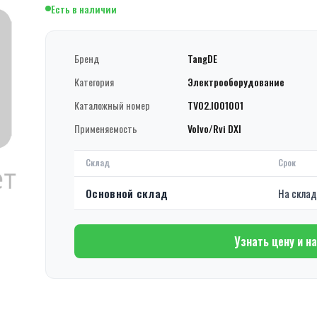
Есть в наличии
Бренд
TangDE
Категория
Электрооборудование
Каталожный номер
TV02.I001001
Применяемость
Volvo/Rvi DXI
Склад
Срок
Основной склад
На скла
Узнать цену и н