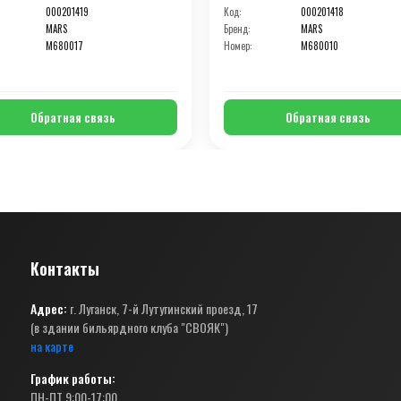
000201419
Код:
000201418
MARS
Бренд:
MARS
M680017
Номер:
M680010
Обратная связь
Обратная связь
Контакты
Адрес:
г. Луганск, 7-й Лутугинский проезд, 17
(в здании бильярдного клуба "СВОЯК")
на карте
График работы:
ПН-ПТ 9:00-17:00