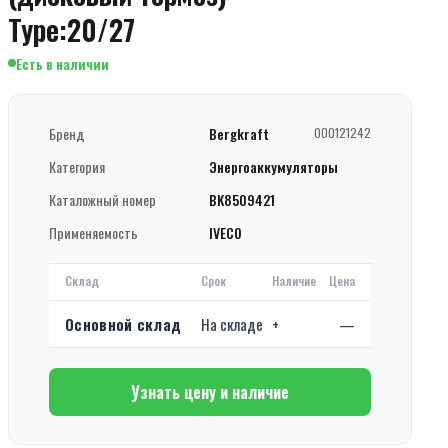
Type:20/27
Есть в наличии
Бренд
Bergkraft
000121242
Категория
Энергоаккумуляторы
Каталожный номер
BK8509421
Применяемость
IVECO
Склад
Срок
Наличие
Цена
Основной склад
На складе
+
—
Узнать цену и наличие