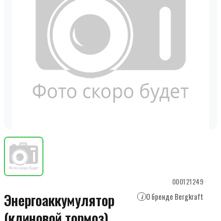
000121249
Энергоаккумулятор
О бренде Bergkraft
i
(клиновой тормоз)