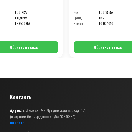
000121271
Код:
000139559
Bergkraft
Бренд:
EBS
BK8500756
Номер:
50.02.1010
Обратная связь
Обратная связь
Контакты
Адрес:
г. Луганск, 7-й Лутугинский проезд, 17
(в здании бильярдного клуба "СВОЯК")
на карте