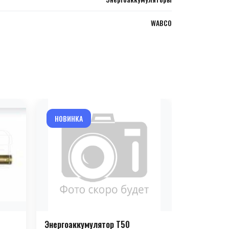
WABCO
НОВИНКА
НОВИНКА
Энергоаккумулятор T50
Энергоакк