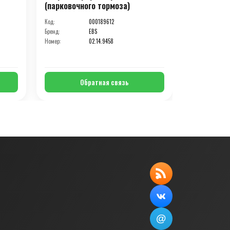
(парковочного тормоза)
(парковочн
Код:
000189612
Код:
Бренд:
EBS
Бренд:
Номер:
02.14.9458
Номер:
Обратная связь
О