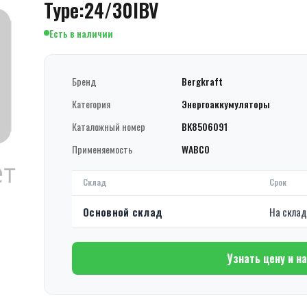
Type:24/30IBV
Есть в наличии
Бренд
Bergkraft
Категория
Энергоаккумуляторы
Каталожный номер
BK8506091
Применяемость
WABCO
Склад
Срок
Основной склад
На скла
Узнать цену и н