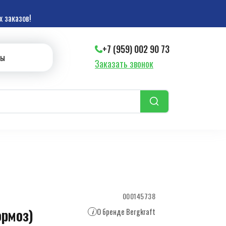
 заказов!
+7 (959) 002 90 73
ты
Заказать звонок
000145738
ормоз)
О бренде Bergkraft
i