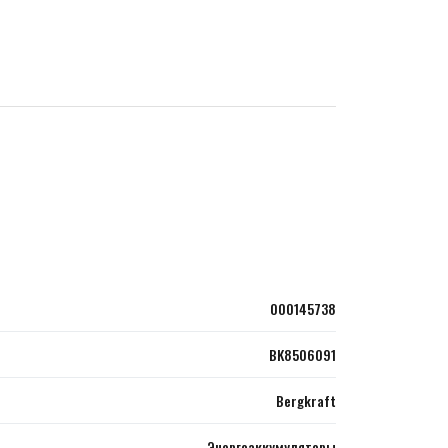
000145738
BK8506091
Bergkraft
Энергоаккумуляторы