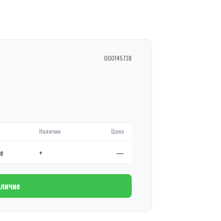
000145738
Наличие
Цена
де
+
—
аличие