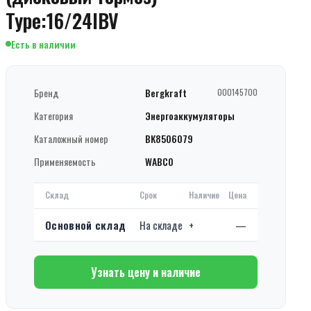
Type:16/24IBV
Есть в наличии
Бренд
Bergkraft
000145700
Категория
Энергоаккумуляторы
Каталожный номер
BK8506079
Применяемость
WABCO
Склад
Срок
Наличие
Цена
Основной склад
На складе
+
—
Узнать цену и наличие